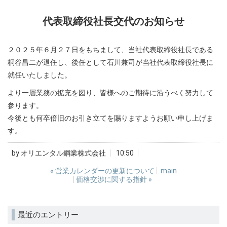
代表取締役社長交代のお知らせ
２０２５年６月２７日をもちまして、当社代表取締役社長である
桐谷昌二が退任し、後任として石川兼司が当社代表取締役社長に
就任いたしました。
より一層業務の拡充を図り、皆様へのご期待に沿うべく努力して
参ります。
今後とも何卒倍旧のお引き立てを賜りますようお願い申し上げま
す。
by
オリエンタル鋼業株式会社
10:50
«
営業カレンダーの更新について
main
価格交渉に関する指針
»
最近のエントリー